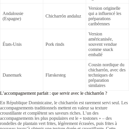
Version originelle
Andalousie
qui a influencé les
Chicharrón andaluz
(Espagne)
préparations
caribéennes
Version
américanisée,
États-Unis
Pork rinds
souvent vendue
comme snack
emballé
Cousin nordique du
chicharrón, avec des
Danemark
Flæskesteg
techniques de
préparation
similaires
L’accompagnement parfait : que servir avec le chicharrón ?
En République Dominicaine, le chicharrón est rarement servi seul. Les
accompagnements traditionnels mettent en valeur sa texture
croustillante et complètent ses saveurs riches. L’un des
accompagnements les plus populaires est le « tostones » – des
rondelles de plantain vert frites, légèrement écrasées, puis frites à
nouveau jusqu’à obtenir une texture dorée et croustillante. Cette