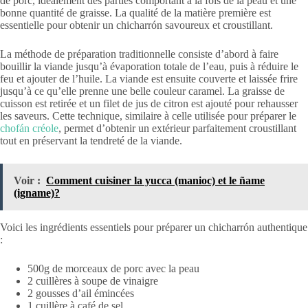
de porc, idéalement des parties comportant à la fois de la peau et une
bonne quantité de graisse. La qualité de la matière première est
essentielle pour obtenir un chicharrón savoureux et croustillant.
La méthode de préparation traditionnelle consiste d’abord à faire
bouillir la viande jusqu’à évaporation totale de l’eau, puis à réduire le
feu et ajouter de l’huile. La viande est ensuite couverte et laissée frire
jusqu’à ce qu’elle prenne une belle couleur caramel. La graisse de
cuisson est retirée et un filet de jus de citron est ajouté pour rehausser
les saveurs. Cette technique, similaire à celle utilisée pour préparer le
chofán créole
, permet d’obtenir un extérieur parfaitement croustillant
tout en préservant la tendreté de la viande.
Voir :
Comment cuisiner la yucca (manioc) et le ñame
(igname)?
Voici les ingrédients essentiels pour préparer un chicharrón authentique
:
500g de morceaux de porc avec la peau
2 cuillères à soupe de vinaigre
2 gousses d’ail émincées
1 cuillère à café de sel