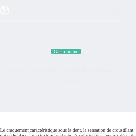
Passer
au
contenu
Gastronomie
Chicharrón : origine, préparation et variations régionales
Gastronomie
Le craquement caractéristique sous la dent, la sensation de croustillant
qui cède place à une texture fondante, l’explosion de saveurs salées et