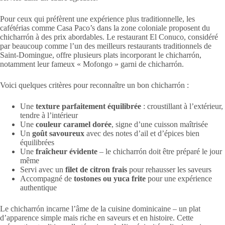
Pour ceux qui préfèrent une expérience plus traditionnelle, les
cafétérias comme Casa Paco’s dans la zone coloniale proposent du
chicharrón à des prix abordables. Le restaurant El Conuco, considéré
par beaucoup comme l’un des meilleurs restaurants traditionnels de
Saint-Domingue, offre plusieurs plats incorporant le chicharrón,
notamment leur fameux « Mofongo » garni de chicharrón.
Voici quelques critères pour reconnaître un bon chicharrón :
Une
texture parfaitement équilibrée
: croustillant à l’extérieur,
tendre à l’intérieur
Une
couleur caramel dorée
, signe d’une cuisson maîtrisée
Un
goût savoureux
avec des notes d’ail et d’épices bien
équilibrées
Une
fraîcheur évidente
– le chicharrón doit être préparé le jour
même
Servi avec un
filet de citron frais
pour rehausser les saveurs
Accompagné de
tostones ou yuca frite
pour une expérience
authentique
Le chicharrón incarne l’âme de la cuisine dominicaine – un plat
d’apparence simple mais riche en saveurs et en histoire. Cette