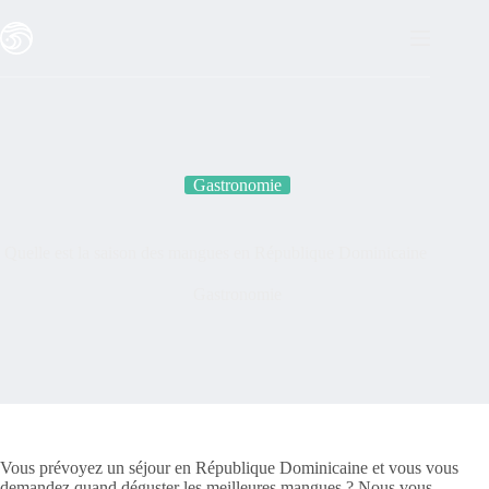
Passer
au
contenu
Gastronomie
Quelle est la saison des mangues en République Dominicaine
Gastronomie
Vous prévoyez un séjour en République Dominicaine et vous vous
demandez quand déguster les meilleures mangues ? Nous vous