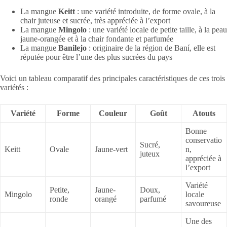
La mangue
Keitt
: une variété introduite, de forme ovale, à la
chair juteuse et sucrée, très appréciée à l’export
La mangue
Mingolo
: une variété locale de petite taille, à la peau
jaune-orangée et à la chair fondante et parfumée
La mangue
Banilejo
: originaire de la région de Baní, elle est
réputée pour être l’une des plus sucrées du pays
Voici un tableau comparatif des principales caractéristiques de ces trois
variétés :
Variété
Forme
Couleur
Goût
Atouts
Bonne
conservatio
Sucré,
Keitt
Ovale
Jaune-vert
n,
juteux
appréciée à
l’export
Variété
Petite,
Jaune-
Doux,
Mingolo
locale
ronde
orangé
parfumé
savoureuse
Une des