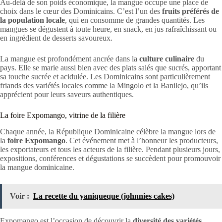
Au-delà de son poids économique, la mangue occupe une place de
choix dans le cœur des Dominicains. C’est l’un des
fruits préférés de
la population locale
, qui en consomme de grandes quantités. Les
mangues se dégustent à toute heure, en snack, en jus rafraîchissant ou
en ingrédient de desserts savoureux.
La mangue est profondément ancrée dans la
culture culinaire
du
pays. Elle se marie aussi bien avec des plats salés que sucrés, apportant
sa touche sucrée et acidulée. Les Dominicains sont particulièrement
friands des variétés locales comme la Mingolo et la Banilejo, qu’ils
apprécient pour leurs saveurs authentiques.
La foire Expomango, vitrine de la filière
Chaque année, la République Dominicaine célèbre la mangue lors de
la
foire Expomango
. Cet événement met à l’honneur les producteurs,
les exportateurs et tous les acteurs de la filière. Pendant plusieurs jours,
expositions, conférences et dégustations se succèdent pour promouvoir
la mangue dominicaine.
Voir :
La recette du yaniqueque (johnnies cakes)
Expomango est l’occasion de découvrir la
diversité des variétés