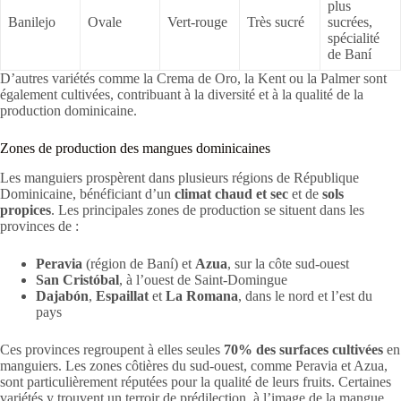
plus
Banilejo
Ovale
Vert-rouge
Très sucré
sucrées,
spécialité
de Baní
D’autres variétés comme la Crema de Oro, la Kent ou la Palmer sont
également cultivées, contribuant à la diversité et à la qualité de la
production dominicaine.
Zones de production des mangues dominicaines
Les manguiers prospèrent dans plusieurs régions de République
Dominicaine, bénéficiant d’un
climat chaud et sec
et de
sols
propices
. Les principales zones de production se situent dans les
provinces de :
Peravia
(région de Baní) et
Azua
, sur la côte sud-ouest
San Cristóbal
, à l’ouest de Saint-Domingue
Dajabón
,
Espaillat
et
La Romana
, dans le nord et l’est du
pays
Ces provinces regroupent à elles seules
70% des surfaces cultivées
en
manguiers. Les zones côtières du sud-ouest, comme Peravia et Azua,
sont particulièrement réputées pour la qualité de leurs fruits. Certaines
variétés y trouvent un terroir de prédilection, à l’image de la mangue