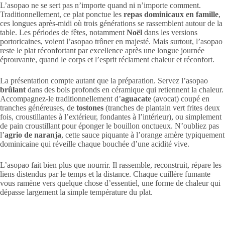
L’asopao ne se sert pas n’importe quand ni n’importe comment.
Traditionnellement, ce plat ponctue les
repas dominicaux en famille
,
ces longues après-midi où trois générations se rassemblent autour de la
table. Les périodes de fêtes, notamment
Noël
dans les versions
portoricaines, voient l’asopao trôner en majesté. Mais surtout, l’asopao
reste le plat réconfortant par excellence après une longue journée
éprouvante, quand le corps et l’esprit réclament chaleur et réconfort.
La présentation compte autant que la préparation. Servez l’asopao
brûlant
dans des bols profonds en céramique qui retiennent la chaleur.
Accompagnez-le traditionnellement d’
aguacate
(avocat) coupé en
tranches généreuses, de
tostones
(tranches de plantain vert frites deux
fois, croustillantes à l’extérieur, fondantes à l’intérieur), ou simplement
de pain croustillant pour éponger le bouillon onctueux. N’oubliez pas
l’
agrio de naranja
, cette sauce piquante à l’orange amère typiquement
dominicaine qui réveille chaque bouchée d’une acidité vive.
L’asopao fait bien plus que nourrir. Il rassemble, reconstruit, répare les
liens distendus par le temps et la distance. Chaque cuillère fumante
vous ramène vers quelque chose d’essentiel, une forme de chaleur qui
dépasse largement la simple température du plat.