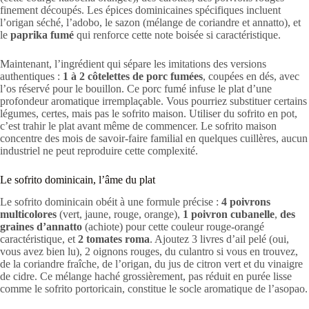
finement découpés. Les épices dominicaines spécifiques incluent
l’origan séché, l’adobo, le sazon (mélange de coriandre et annatto), et
le
paprika fumé
qui renforce cette note boisée si caractéristique.
Maintenant, l’ingrédient qui sépare les imitations des versions
authentiques :
1 à 2 côtelettes de porc fumées
, coupées en dés, avec
l’os réservé pour le bouillon. Ce porc fumé infuse le plat d’une
profondeur aromatique irremplaçable. Vous pourriez substituer certains
légumes, certes, mais pas le sofrito maison. Utiliser du sofrito en pot,
c’est trahir le plat avant même de commencer. Le sofrito maison
concentre des mois de savoir-faire familial en quelques cuillères, aucun
industriel ne peut reproduire cette complexité.
Le sofrito dominicain, l’âme du plat
Le sofrito dominicain obéit à une formule précise :
4 poivrons
multicolores
(vert, jaune, rouge, orange),
1 poivron cubanelle
,
des
graines d’annatto
(achiote) pour cette couleur rouge-orangé
caractéristique, et
2 tomates roma
. Ajoutez 3 livres d’ail pelé (oui,
vous avez bien lu), 2 oignons rouges, du culantro si vous en trouvez,
de la coriandre fraîche, de l’origan, du jus de citron vert et du vinaigre
de cidre. Ce mélange haché grossièrement, pas réduit en purée lisse
comme le sofrito portoricain, constitue le socle aromatique de l’asopao.