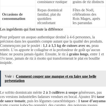
consistance rustique
grains de riz distincts
Repas dominical
Fêtes de Noël,
Occasions de
familial, plat du
célébrations des
consommation
quotidien
Rois Mages, après
réconfortant
les parrandas
Les ingrédients qui font toute la différence
Pour préparer un asopao authentique destiné à 4-6 personnes, la
précision dans les quantités compte autant que la qualité des produits.
Commençons par le poulet :
1,1 à 1,5 kg de cuisses avec os
, peau
retirée. L’os apporte le collagène et la profondeur de goût qu’aucun
blanc ne pourra jamais égaler. Ensuite, le riz à
grains longs
, entre 1 et
1¼ tasse, jamais de riz à risotto qui transformerait le plat en bouillie
insipide.
Voir :
Comment couper une mangue et en faire une belle
présentation
Le sofrito dominicain mérite
2 à 3 cuillères à soupe
généreuses, pas
ces versions industrielles fadasses vendues en bocal. Ajoutez
1½ tasse
de sauce tomate
, puis les légumes caractéristiques :
1 tasse d’auyama
(cette courge kabocha orangée), des carottes, des poivrons rouges