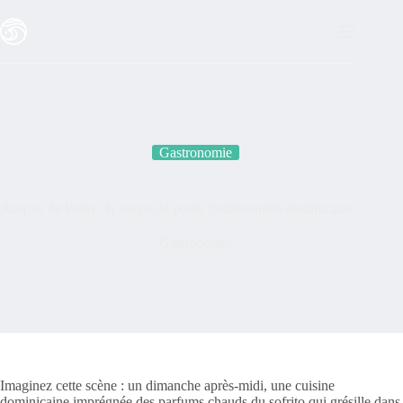
Passer
au
contenu
Gastronomie
Asopao de Pollo : la soupe de poule traditionnelle dominicaine
Gastronomie
Imaginez cette scène : un dimanche après-midi, une cuisine
dominicaine imprégnée des parfums chauds du sofrito qui grésille dans