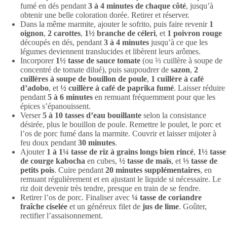
fumé en dés pendant
3 à 4 minutes de chaque côté
, jusqu’à
obtenir une belle coloration dorée. Retirer et réserver.
Dans la même marmite, ajouter le sofrito, puis faire revenir
1
oignon
,
2 carottes
,
1½ branche de céleri
, et
1 poivron rouge
découpés en dés, pendant
3 à 4 minutes
jusqu’à ce que les
légumes deviennent translucides et libèrent leurs arômes.
Incorporer
1½ tasse de sauce tomate
(ou ⅔ cuillère à soupe de
concentré de tomate dilué), puis saupoudrer de
sazon
,
2
cuillères à soupe de bouillon de poule
,
1 cuillère à café
d’adobo
, et
½ cuillère à café de paprika fumé
. Laisser réduire
pendant
5 à 6 minutes
en remuant fréquemment pour que les
épices s’épanouissent.
Verser
5 à 10 tasses d’eau bouillante
selon la consistance
désirée, plus le bouillon de poule. Remettre le poulet, le porc et
l’os de porc fumé dans la marmite. Couvrir et laisser mijoter à
feu doux pendant
30 minutes
.
Ajouter
1 à 1¼ tasse de riz à grains longs bien rincé
,
1½ tasse
de courge kabocha
en cubes,
½ tasse de maïs
, et
⅓ tasse de
petits pois
. Cuire pendant
20 minutes supplémentaires
, en
remuant régulièrement et en ajustant le liquide si nécessaire. Le
riz doit devenir très tendre, presque en train de se fendre.
Retirer l’os de porc. Finaliser avec
¼ tasse de coriandre
fraîche ciselée
et un généreux filet de
jus de lime
. Goûter,
rectifier l’assaisonnement.