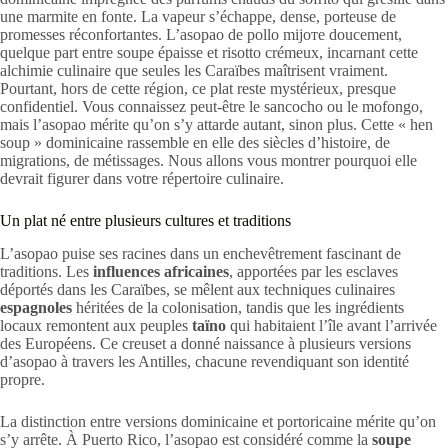
une marmite en fonte. La vapeur s’échappe, dense, porteuse de
promesses réconfortantes. L’asopao de pollo mijoте doucement,
quelque part entre soupe épaisse et risotto crémeux, incarnant cette
alchimie culinaire que seules les Caraïbes maîtrisent vraiment.
Pourtant, hors de cette région, ce plat reste mystérieux, presque
confidentiel. Vous connaissez peut-être le sancocho ou le mofongo,
mais l’asopao mérite qu’on s’y attarde autant, sinon plus. Cette « hen
soup » dominicaine rassemble en elle des siècles d’histoire, de
migrations, de métissages. Nous allons vous montrer pourquoi elle
devrait figurer dans votre répertoire culinaire.
Un plat né entre plusieurs cultures et traditions
L’asopao puise ses racines dans un enchevêtrement fascinant de
traditions. Les
influences africaines
, apportées par les esclaves
déportés dans les Caraïbes, se mêlent aux techniques culinaires
espagnoles
héritées de la colonisation, tandis que les ingrédients
locaux remontent aux peuples
taïno
qui habitaient l’île avant l’arrivée
des Européens. Ce creuset a donné naissance à plusieurs versions
d’asopao à travers les Antilles, chacune revendiquant son identité
propre.
La distinction entre versions dominicaine et portoricaine mérite qu’on
s’y arrête. À Puerto Rico, l’asopao est considéré comme la
soupe