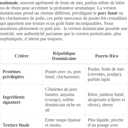
nationale
, souvent agrémenté de fruits de mer, parfois même de bière
ou de rhum pour accentuer la profondeur aromatique. La version
dominicaine prend un chemin différent, privilégiant le
porc fumé
ou
les chicharrones de pollo, ces petits morceaux de poulet frit croustillant
qui apportent une texture et un goût fumé incomparables. Nous
assumons pleinement ce parti pris : la version dominicaine possède une
rusticité, une authenticité paysanne que la version portoricaine, plus
sophistiquée, n’atteint pas toujours.
République
Critère
Puerto Rico
Dominicaine
Poulet, fruits de mer
Protéines
Poulet avec os, porc
(crevettes, poulpe),
privilégiées
fumé, chicharrones
parfois lapin
Côtelettes de porc
fumées, auyama
Bière, jambon fumé,
Ingrédients
(courge), sofrito
alcaprrado (câpres et
signature
dominicain riche en
olives), sherry
ail
Entre soupe épaisse
Plus liquide, proche
Texture finale
et risotto,
d’un potage avec