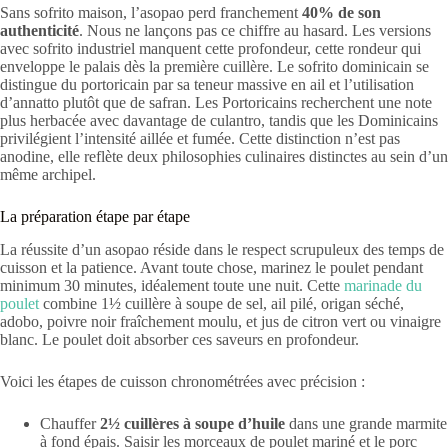
Sans sofrito maison, l’asopao perd franchement
40% de son
authenticité
. Nous ne lançons pas ce chiffre au hasard. Les versions
avec sofrito industriel manquent cette profondeur, cette rondeur qui
enveloppe le palais dès la première cuillère. Le sofrito dominicain se
distingue du portoricain par sa teneur massive en ail et l’utilisation
d’annatto plutôt que de safran. Les Portoricains recherchent une note
plus herbacée avec davantage de culantro, tandis que les Dominicains
privilégient l’intensité aillée et fumée. Cette distinction n’est pas
anodine, elle reflète deux philosophies culinaires distinctes au sein d’un
même archipel.
La préparation étape par étape
La réussite d’un asopao réside dans le respect scrupuleux des temps de
cuisson et la patience. Avant toute chose, marinez le poulet pendant
minimum 30 minutes, idéalement toute une nuit. Cette
marinade du
poulet
combine 1½ cuillère à soupe de sel, ail pilé, origan séché,
adobo, poivre noir fraîchement moulu, et jus de citron vert ou vinaigre
blanc. Le poulet doit absorber ces saveurs en profondeur.
Voici les étapes de cuisson chronométrées avec précision :
Chauffer
2½ cuillères à soupe d’huile
dans une grande marmite
à fond épais. Saisir les morceaux de poulet mariné et le porc