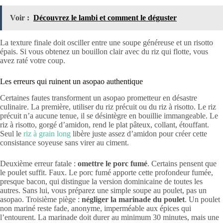
Voir :
Découvrez le lambi et comment le déguster
La texture finale doit osciller entre une soupe généreuse et un risotto
épais. Si vous obtenez un bouillon clair avec du riz qui flotte, vous
avez raté votre coup.
Les erreurs qui ruinent un asopao authentique
Certaines fautes transforment un asopao prometteur en désastre
culinaire. La première, utiliser du riz précuit ou du riz à risotto. Le riz
précuit n’a aucune tenue, il se désintègre en bouillie immangeable. Le
riz à risotto, gorgé d’amidon, rend le plat pâteux, collant, étouffant.
Seul le
riz à grain long
libère juste assez d’amidon pour créer cette
consistance soyeuse sans virer au ciment.
Deuxième erreur fatale :
omettre le porc fumé
. Certains pensent que
le poulet suffit. Faux. Le porc fumé apporte cette profondeur fumée,
presque bacon, qui distingue la version dominicaine de toutes les
autres. Sans lui, vous préparez une simple soupe au poulet, pas un
asopao. Troisième piège :
négliger la marinade du poulet
. Un poulet
non mariné reste fade, anonyme, imperméable aux épices qui
l’entourent. La marinade doit durer au minimum 30 minutes, mais une