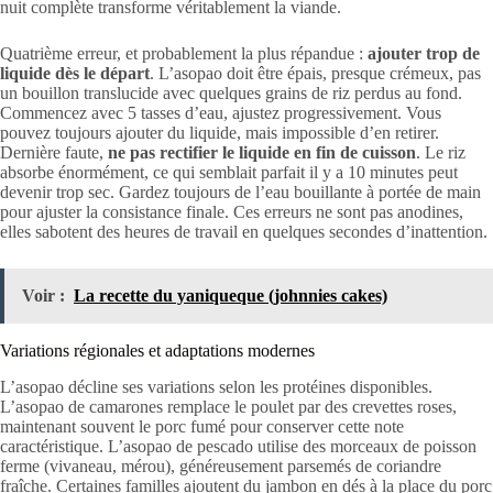
nuit complète transforme véritablement la viande.
Quatrième erreur, et probablement la plus répandue :
ajouter trop de
liquide dès le départ
. L’asopao doit être épais, presque crémeux, pas
un bouillon translucide avec quelques grains de riz perdus au fond.
Commencez avec 5 tasses d’eau, ajustez progressivement. Vous
pouvez toujours ajouter du liquide, mais impossible d’en retirer.
Dernière faute,
ne pas rectifier le liquide en fin de cuisson
. Le riz
absorbe énormément, ce qui semblait parfait il y a 10 minutes peut
devenir trop sec. Gardez toujours de l’eau bouillante à portée de main
pour ajuster la consistance finale. Ces erreurs ne sont pas anodines,
elles sabotent des heures de travail en quelques secondes d’inattention.
Voir :
La recette du yaniqueque (johnnies cakes)
Variations régionales et adaptations modernes
L’asopao décline ses variations selon les protéines disponibles.
L’asopao de camarones remplace le poulet par des crevettes roses,
maintenant souvent le porc fumé pour conserver cette note
caractéristique. L’asopao de pescado utilise des morceaux de poisson
ferme (vivaneau, mérou), généreusement parsemés de coriandre
fraîche. Certaines familles ajoutent du jambon en dés à la place du porc