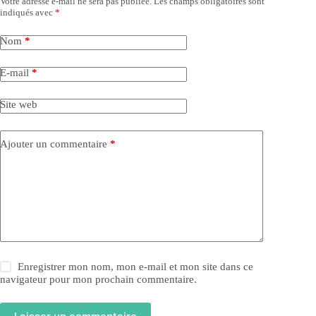
Votre adresse e-mail ne sera pas publiée.
Les champs obligatoires sont
indiqués avec
*
Nom
*
E-mail
*
Site web
Ajouter un commentaire
*
Enregistrer mon nom, mon e-mail et mon site dans ce
navigateur pour mon prochain commentaire.