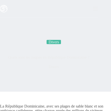
Passer
au
contenu
Divers
Quels sont les risques en République Dominicaine ?
Divers
La République Dominicaine, avec ses plages de sable blanc et son
ambiance caribéenne, attire chaque année des millions de visiteurs.