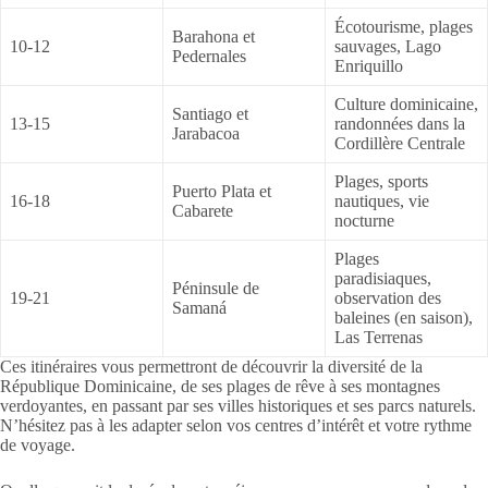
Écotourisme, plages
Barahona et
10-12
sauvages, Lago
Pedernales
Enriquillo
Culture dominicaine,
Santiago et
13-15
randonnées dans la
Jarabacoa
Cordillère Centrale
Plages, sports
Puerto Plata et
16-18
nautiques, vie
Cabarete
nocturne
Plages
paradisiaques,
Péninsule de
19-21
observation des
Samaná
baleines (en saison),
Las Terrenas
Ces itinéraires vous permettront de découvrir la diversité de la
République Dominicaine, de ses plages de rêve à ses montagnes
verdoyantes, en passant par ses villes historiques et ses parcs naturels.
N’hésitez pas à les adapter selon vos centres d’intérêt et votre rythme
de voyage.