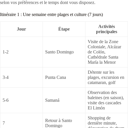
selon vos préférences et le temps dont vous disposez.
Itinéraire 1 : Une semaine entre plages et culture (7 jours)
Activités
Jour
Étape
principales
Visite de la Zone
Coloniale, Alcázar
1-2
Santo Domingo
de Colón,
Cathédrale Santa
María la Menor
Détente sur les
3-4
Punta Cana
plages, excursion en
catamaran, golf
Observation des
baleines (en saison),
5-6
Samaná
visite des cascades
El Limón
Shopping de
Retour à Santo
7
dernière minute,
Domingo