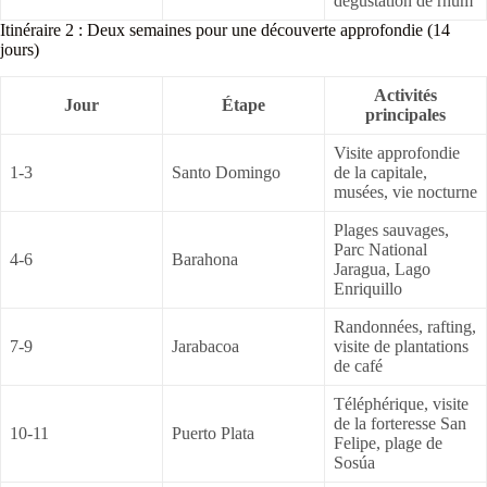
dégustation de rhum
Itinéraire 2 : Deux semaines pour une découverte approfondie (14
jours)
Activités
Jour
Étape
principales
Visite approfondie
1-3
Santo Domingo
de la capitale,
musées, vie nocturne
Plages sauvages,
Parc National
4-6
Barahona
Jaragua, Lago
Enriquillo
Randonnées, rafting,
7-9
Jarabacoa
visite de plantations
de café
Téléphérique, visite
de la forteresse San
10-11
Puerto Plata
Felipe, plage de
Sosúa